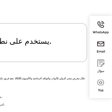
WhatsApp
يستخدم على نطاق واسع في مختلف المجالات، والحل الأمثل لمشاكلك.
Email
سؤال
خلال معرض مصر الدو
Top
عشية المعرض، قام فريق المبيعات الخارجية لدينا برحلة خاصة لزيارة عملائنا الرئيسيين في مصر والدول المجاورة:
• أجرينا تبادلات فنية مُعمّقة مع مجموعة البناء المعروفة في القاهرة، وقدّمنا حلولاً مُخصصة لاحتياجات مشاريعها الجديدة.