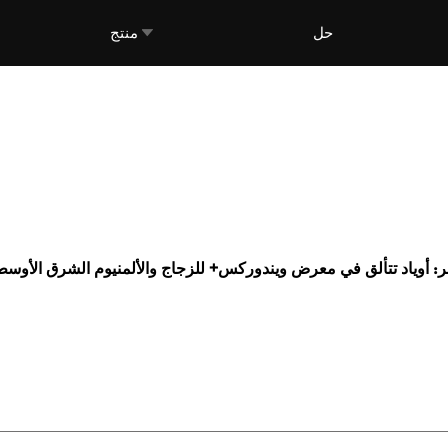
حل
منتج
ر: أوياد تتألق في معرض ويندوركس+ للزجاج والألمنيوم الشرق الأوسط 025