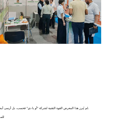
لم يُبرز هذا المعرض القوة التقنية لشركة "أو يا دي" فحسب، بل أرسى أيضاً أساساً متيناً لتوسعها في السوق مستقبلاً من خلال زيارات العملاء المنتظمة ودعواتهم. نتطلع إلى العمل مع شركاء عالميين لتعزيز التقدم التكنولوجي في صناعة المعالجة العميقة للزجاج.
للمز