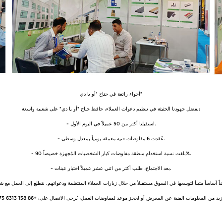
أجواء رائعة في جناح "أو يا دي"
بفضل جهودنا الحثيثة في تنظيم دعوات العملاء، حافظ جناح "أو يا دي" على شعبية واسعة:
- استقبلنا أكثر من 50 عميلاً في اليوم الأول.
- عُقدت 6 مفاوضات فنية معمقة يومياً بمعدل وسطي.
- بلغت نسبة استخدام منطقة مفاوضات كبار الشخصيات المُجهزة خصيصاً 90%.
- بعد الاجتماع، طلب أكثر من اثني عشر عميلاً اختبار عينات.
يد من المعلومات الفنية عن المعرض أو لحجز موعد لمفاوضات العمل، يُرجى الاتصال على: +86 158 6313 1675