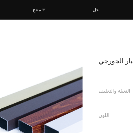
حل
منتج
بار الجورجي
التعبئة والتغليف
اللون