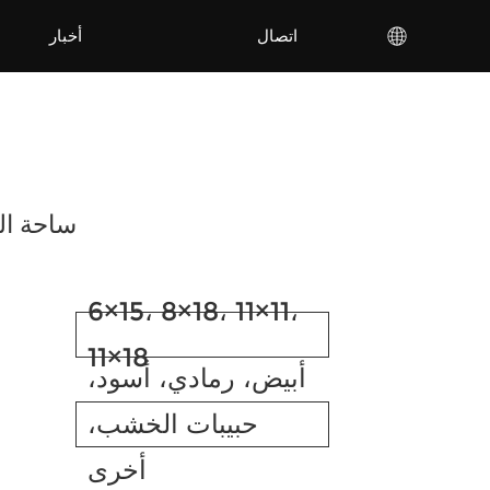
اتصال
أخبار
ساحة ال
6×15، 8×18، 11×11،
11×18
أبيض، رمادي، أسود،
حبيبات الخشب،
أخرى