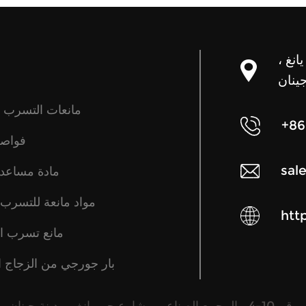
يانغ ،
ينان
مانعات التسرب ال
+86
فواصل
sal
مادة مساعدة
مواد مانعة للتسرب 
htt
مانع تسرب ا
بار جورجي من الزجاج ا